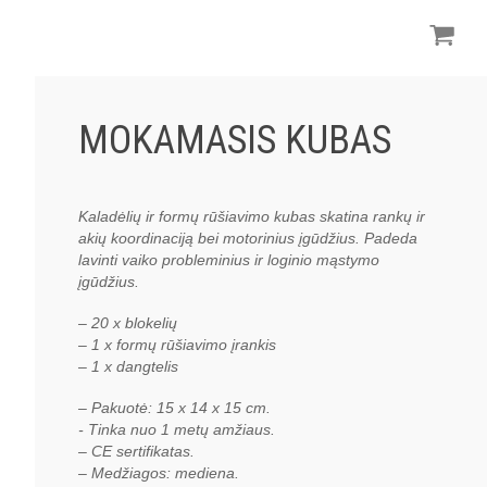
MOKAMASIS KUBAS
Kaladėlių ir formų rūšiavimo k
ubas
s
katina rankų ir
akių koordinaciją bei motorinius įgūdžius.
Padeda
lavinti vaiko probleminius ir loginio mąstymo
įgūdžius.
– 20 x blokelių
– 1 x formų rūšiavimo įrankis
– 1 x dangtelis
– Pakuotė: 15 x 14 x 15 cm.
- Tinka nuo 1 metų amžiaus.
– CE sertifikatas.
– Medžiagos: mediena.